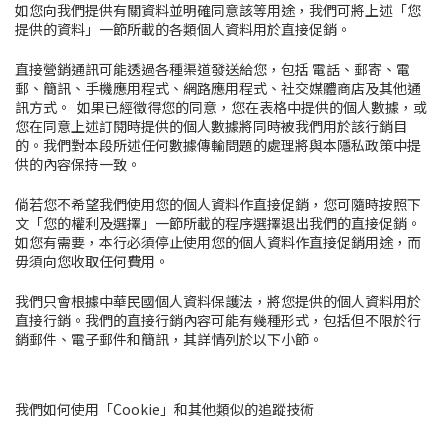
如您向我們提供有關資料並明確同意該等用途，我們可將上述
「
您
提供
的資料」一節所載的各類個人資料用於直接促銷。
直接營銷通訊可能透過各種渠道發送給您，包括 電話、郵寄、電
郵、簡訊、手機應用程式、網路應用程式、社交媒體商店及其他通
訊方式。 如果已經徵得您的同意，您在表格中提供的個人數據，或
您在同意上述訂閱時提供的個人數據將同時被我們用於該行銷目
的。我們對本段所述任何數據傳輸問題的處理將與本隱私政策中提
供的內容保持一致。
倘若您不希望我們使用您的個人資料作直接促銷，您可隨時按照下
文「
您的權利及選擇
」一節所載的程序選擇退出我們的直接促銷
。
如您有需要，本行必須停止使用您的個人資料作直接促銷用途，而
毋須向您收取任何費用。
我們只會根據中華民國個人資料保護法，將
您提供的個人資料用於
直接行銷
。我們的直接行銷內容可能有幾種形式，包括但不限於行
銷郵件、電子郵件和簡訊，其詳情列於以下小節。
我們如何使用「Cookie」和其他類似的追蹤技術