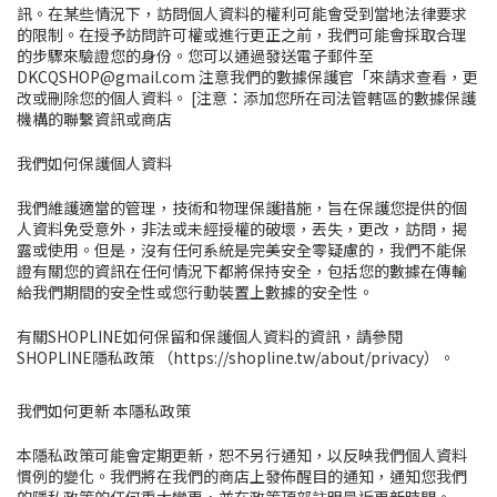
訊。在某些情況下，訪問個人資料的權利可能會受到當地法律要求
的限制。在授予訪問許可權或進行更正之前，我們可能會採取合理
的步驟來驗證您的身份。您可以通過發送電子郵件至
DKCQSHOP@gmail.com 注意我們的數據保護官「
來請求查看，更
改或刪除您的個人資料
。
[注意：添加您所在司法管轄區的數據保護
機構的聯繫資訊或商店
我們如何保護個人資料
我們維護適當的管理，技術和物理保護措施，旨在保護您提供的個
人資料免受意外，非法或未經授權的破壞，丟失，更改，訪問，揭
露或使用。但是，沒有任何系統是完美安全零疑慮的，我們不能保
證有關您的資訊在任何情況下都將保持安全，包括您的數據在傳輸
給我們期間的安全性或您行動裝置上數據的安全性。
有關SHOPLINE如何保留和保護個人資料的資訊，請參閱
SHOPLINE
隱私政策 （https://shopline.tw/about/privacy）。
我們如何更新 本隱私政策
本隱私政策可能會定期更新，恕不另行通知，以反映我們個人資料
慣例的變化。我們將在我們的商店上發佈醒目的通知，通知您我們
的隱私政策的任何重大變更，並在政策頂部註明最近更新時間。