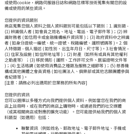
或使用cookie，網路伺服器日誌和網路信標等技術蒐集有關您的設
備或使用的某些資訊。
您提供的資訊類別
商店蒐集您個人資料之個人資料類別可能包括以下類別：1. 識別類 -
(1) 辨識個人者 ( 如會員之姓名、地址、電話、電子郵件等 )；(2) 辨
識財務者 ( 如信用卡或金融機構帳戶資訊等 )；(3) 政府資料中之辨識
者 ( 如身分證統一編號、統一證號、稅籍編號、護照號碼等 )。2. 個
人特徵類 - 個人描述 ( 如性別、出生年月日、尺寸等 )。3.社會情況 –
(1) 住家及設施 ( 如住所地址等 )；(2) 財產（如所有或具有其他權利
之動產等）；(3) 移民情形 ( 護照、工作許可文件、居留證明文件等
)；(4) 生活格調 ( 如使用消費品之種類及服務之細節等 )；(5) 慈善機
構或其他團體之會員資格 ( 如社團法人、俱樂部或其他志願團體參與
者紀錄等 )。
[注意：請務必列出適用於您業務的所有內容]
您提供的資訊
您可以選擇以多種方式向我們提供個人資料，例如當您在我們的商
店上註冊
時
，或在我們的商店上購物時，或通過我們的社交媒體
（或其相關商店或對應的擴充功能）。您可能提供給我們的個人資
料類型（如適用）包括：
聯繫資訊（例如姓名、郵政地址、電子郵件地址、手機或
其他電話號碼、行動服務提供者）;