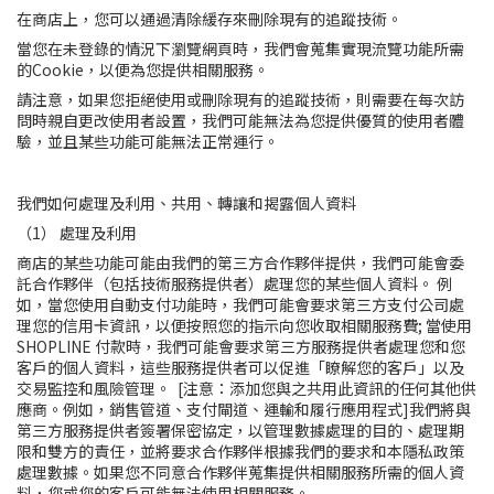
在商店上，您可以通過清除緩存來刪除現有的追蹤技術。
當您在未登錄的情況下瀏覽網頁時，我們會蒐集實現流覽功能所需
的Cookie，以便為您提供相關服務。
請注意，如果您拒絕使用或刪除現有的追蹤技術，則需要在每次訪
問時親自更改使用者設置，我們可能無法為您提供優質的使用者體
驗，並且某些功能可能無法正常運行。
我們如何處理及利用、共用、轉讓和揭露個人資料
（1） 處理及利用
商店的某些功能可能由我們的第三方合作夥伴提供，我們可能會委
託合作夥伴（包括技術服務提供者）處理您的
某些個人資料
。 例
如，當您使用自動支付功能時，我們可能會要求第三方支付公司處
理您的信用卡資訊，以便按照您的指示向您收取相關服務費; 當
使用
SHOPLINE 付款時，我們可能會要求第三方服務提供者處理您和您
客戶的個人資料，這些服務提供者可以促進「瞭解您的客戶」以及
交易監控和風險管理。
[注意：添加您與之共用此資訊的任何其他供
應商。例如，銷售管道、支付閘道、運輸和履行應用程式]
我們將與
第三方服務提供者簽署保密協定，以管理數據處理的目的、處理期
限和雙方的責任，並將要求合作夥伴根據我們的要求和本隱私政策
處理數據。如果您不同意合作夥伴蒐集提供相關服務所需的個人資
料，您或您的客戶可能無法使用相關服務。