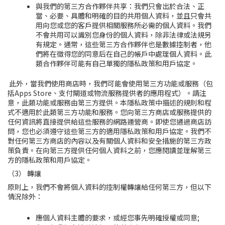
與我們的第三方合作夥伴共享：我們只會出於合法、正
當、必要、具體和明確的目的共用個人資料，並且只會共
用向您或您的客戶提供相關服務所必需的個人資料。我們
不會共用可以識別您
身份的個人資料
，除非法律或法規另
有規定。通常，這些第三方合作夥伴也是數據控制者，他
們將在徵得您的同意后在自己的帳戶中處理個人資料。此
類合作夥伴可能有自己單獨的隱私政策和用戶協定。
此外，當我們使用
商店
時
，
我們可能會
使用
第三方功能或服務（包
括Apps Store、支付閘道或物流服務提供者的應用程式）。請注
意，此類功能或服務由第三方提供。本隱私政策中描述的規則和程
式不適用於此類第三方功能和服務。您向第三方商店或服務提供的
任何資訊將直接提供給這些服務的網路運營商。即使您通過商店訪
問，您也必須遵守這些第三方的適用隱私政策和用戶協定。我們不
對任何第三方商店的內容以及有關個人資料和安全措施的第三方政
策負責。在向第三方提供任何個人資料之前，您應閱讀並理解第三
方的隱私政策和用戶協定。
（3） 轉讓
原則上，我們不會將個人資料的控制權轉讓給任何第三方，但以下
情況除外：
應個人資料主體的要求，或經您事先明確授權或同意;