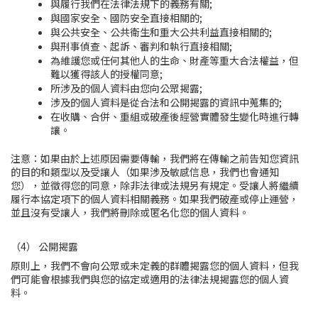
與履行我們在法律法規下的義務有關;
與國家安全、國防安全直接相關的;
與公共安全、公共衛生和重大公共利益直接相關的;
與刑事偵查、起訴、審判和執行直接相關;
為維護您
或任何其他人的生命、財產等重大合法權益
，但
難以獲得該人的授權同意;
所涉及的個人資料由您
向公眾揭露
;
涉及的個人資料是從合法和公開揭露的資訊中蒐集的;
在收購、合併、重組或破產後經營實體發生變化時進行轉
讓。
注意：如果由於上述原因需要傳輸，我們將在傳輸之前告知您資訊
的目的和類型以及受讓人（如果涉及敏感信息，我們也會通知
您），並徵得您的同意，除非法律或法規另有規定。受讓人將繼續
履行本協定項下的個人資料相關義務。如果我們破產或停止運營，
並且沒有受讓人，我們將刪除或匿名化您的個人資料。
（4） 公開揭露
原則上，我們不會向公眾或未定義的群體揭露您的個人資料，但我
們可能會根據我們與您的協定或適用的法律法規揭露您的個人資
料。