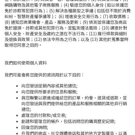
網路購物及其他電子商務服務；(4) 驗證您的個人身份 ( 如以保護您
免於詐欺等犯罪行為 )；(5) 解決各種類型之爭議 ( 包括但不限於消費
糾紛、智慧財產權爭議等 )； (6) 增進安全交易行為；(7) 收取債務；
(8) 通知您商業機會、產品、服務及更新；(9) 偵測並保護您及商店
免於錯誤、詐欺或其他犯罪行為，並監測遵法風險；(10) 調查針對
個人安全、財產安全及違約之潛在不法行為；(11) 履行條款與細則
及退換貨政策；(12) 依法令所為之行為；以及 (13) 其他於蒐集當時
取得您同意之目的。
我們如何使用個人資料
我們可能會將您提供的資訊用於以下目的：
向您發送促銷內容或其他通信;
向您提供所要求的信息和服務;
與您聯繫以跟進或確認您的訂單，約會，退貨或退款，並
向您發送與我們提供給您的產品和服務相關的其他非行銷
通信;
處理您的付款和/或交易;
創建和管理您的帳戶，包括訪問您的購買歷史記錄;
回復您的詢問;
在我們的商店、社交媒體商店和其他地方定製廣告，以滿