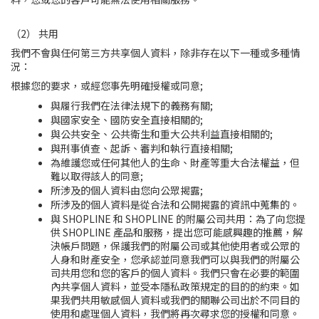
（2） 共用
我們不
會與任何第三方共享個人資料，除非存在以下一種或多種情
況：
根據您的要求，或經您事先明確授權或同意;
與履行我們在法律法規下的義務有關;
與國家安全、國防安全直接相關的;
與公共安全、公共衛生和重大公共利益直接相關的;
與刑事偵查、起訴、審判和執行直接相關;
為維護您
或任何其他人的生命、財產等重大合法權益
，但
難以取得該人的同意;
所涉及的個人資料由您
向公眾揭露
;
所涉及的個人資料是從合法和公開揭露的資訊中蒐集的。
與 SHOPLINE 和 SHOPLINE 的附屬公司共用：為了向您提
供 SHOPLINE 產品和服務，提出您可能感興趣的推薦，解
決帳戶問題，保護我們的附屬公司或其他使用者或公眾的
人身和財產安全，您承認並同意我們可以與我們的附屬公
司共用您和您的客戶的個人資料。我們只會在必要的範圍
內共享個人資料，並受本隱私政策規定的目的的約束。如
果我們共用敏感個人資料或我們的關聯公司出於不同目的
使用和處理個人資料，我們將再次尋求您的授權和同意。