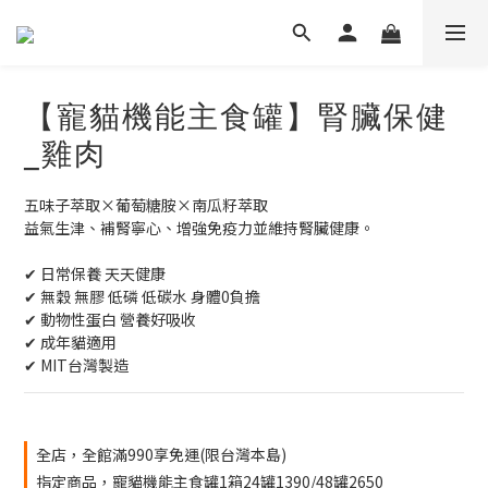
【寵貓機能主食罐】腎臟保健
_雞肉
五味子萃取×葡萄糖胺×南瓜籽萃取
益氣生津、補腎寧心、增強免疫力並維持腎臟健康。
✔ 日常保養 天天健康
✔ 無穀 無膠 低磷 低碳水 身體0負擔
✔ 動物性蛋白 營養好吸收
✔ 成年貓適用
✔ MIT台灣製造
全店，全館滿990享免運(限台灣本島)
指定商品，寵貓機能主食罐1箱24罐1390/48罐2650